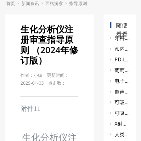
首页
新闻资讯
西格洞察
指导原则
随便
生化分析仪注
看看
册审查指导原
牙科树脂类充填材料产品注册审查指导原则牙科树脂类充填材料产品注册审查指导原则 （2024年修订版） 征求意见稿
则 （2024年修
颅内取栓支架注册审查指导原则（征求意见稿）
订版）
PD-L1检测试剂临床试验—结果重现性研究注册审查指导原则
葡萄糖检测试剂注册审查指导原则
作者：小编
更新时间：
电子听诊器注册审查指导原则 （征求意见稿）
2025-01-03
点击数：
超声经颅多普勒血流分析仪注册审查指导原则
可吸收性外科缝线注册审查指导原则（2024年修订版）（2024年第23号）
附件
11
可吸收止血产品注册审查指导原则 （2024年修订版）
X射线计算机体层摄影设备同品种 临床评价技术审查指导原则
人类嗜T淋巴细胞病毒抗体检测试剂 注册审查指导原则
生化分析仪注